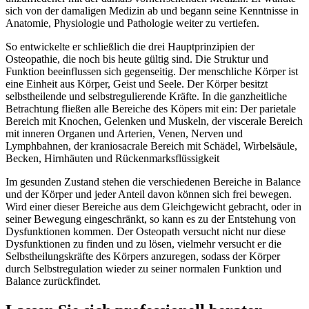
sich von der damaligen Medizin ab und begann seine Kenntnisse in
Anatomie, Physiologie und Pathologie weiter zu vertiefen.
So entwickelte er schließlich die drei Hauptprinzipien der
Osteopathie, die noch bis heute gültig sind. Die Struktur und
Funktion beeinflussen sich gegenseitig. Der menschliche Körper ist
eine Einheit aus Körper, Geist und Seele. Der Körper besitzt
selbstheilende und selbstregulierende Kräfte. In die ganzheitliche
Betrachtung fließen alle Bereiche des Köpers mit ein: Der parietale
Bereich mit Knochen, Gelenken und Muskeln, der viscerale Bereich
mit inneren Organen und Arterien, Venen, Nerven und
Lymphbahnen, der kraniosacrale Bereich mit Schädel, Wirbelsäule,
Becken, Hirnhäuten und Rückenmarksflüssigkeit
Im gesunden Zustand stehen die verschiedenen Bereiche in Balance
und der Körper und jeder Anteil davon können sich frei bewegen.
Wird einer dieser Bereiche aus dem Gleichgewicht gebracht, oder in
seiner Bewegung eingeschränkt, so kann es zu der Entstehung von
Dysfunktionen kommen. Der Osteopath versucht nicht nur diese
Dysfunktionen zu finden und zu lösen, vielmehr versucht er die
Selbstheilungskräfte des Körpers anzuregen, sodass der Körper
durch Selbstregulation wieder zu seiner normalen Funktion und
Balance zurückfindet.