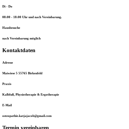
Di - Do
08:00 - 18:00 Uhr und nach Vereinbarung.
Hausbesuche
nach Vereinbarung möglich
Kontaktdaten
Adresse
Maiwiese 5 55765 Birkenfeld
Praxis
Kalbfuß, Physiotherapie & Ergotherapie
E-Mail
osteopathie.katjajacob@gmail.com
Termin vereinbaren